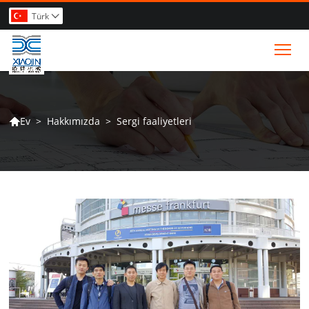
Türk

Tog
>
Hakkımızda
>
Sergi faaliyetleri
Ev
