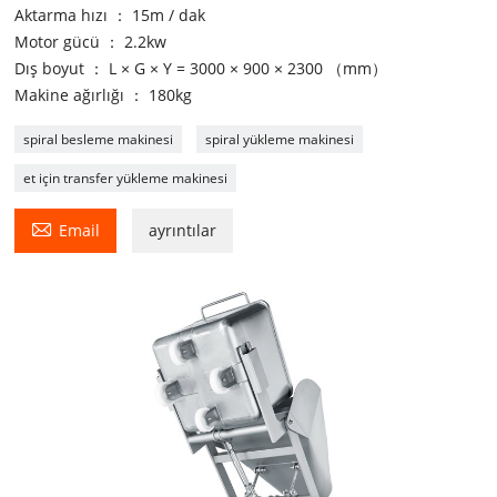
Aktarma hızı ： 15m / dak
Motor gücü ： 2.2kw
Dış boyut ： L × G × Y = 3000 × 900 × 2300 （mm）
Makine ağırlığı ： 180kg
spiral besleme makinesi
spiral yükleme makinesi
et için transfer yükleme makinesi

Email
ayrıntılar