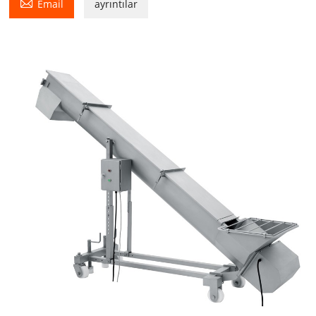

Email
ayrıntılar