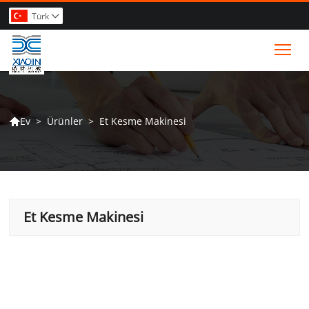
Türk

Tog
>
Ürünler
>
Et Kesme Makinesi
Ev

Et Kesme Makinesi