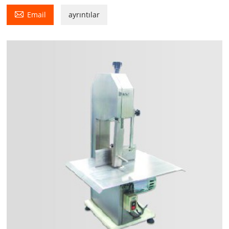

Email
ayrıntılar