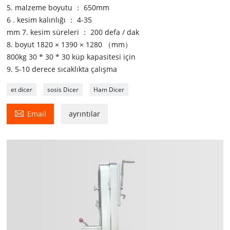
5. malzeme boyutu ： 650mm
6 . kesim kalınlığı ： 4-35
mm 7. kesim süreleri ： 200 defa / dak
8. boyut 1820 × 1390 × 1280 （mm）
800kg 30 * 30 * 30 küp kapasitesi için
9. 5-10 derece sıcaklıkta çalışma
et dicer
sosis Dicer
Ham Dicer

Email
ayrıntılar