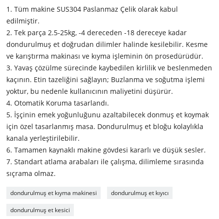
1. Tüm makine SUS304 Paslanmaz Çelik olarak kabul
edilmiştir.
2. Tek parça 2.5-25kg, -4 dereceden -18 dereceye kadar
dondurulmuş et doğrudan dilimler halinde kesilebilir. Kesme
ve karıştırma makinası ve kıyma işleminin ön prosedürüdür.
3. Yavaş çözülme sürecinde kaybedilen kirlilik ve beslenmeden
kaçının. Etin tazeliğini sağlayın; Buzlanma ve soğutma işlemi
yoktur, bu nedenle kullanıcının maliyetini düşürür.
4. Otomatik Koruma tasarlandı.
5. İşçinin emek yoğunluğunu azaltabilecek donmuş et koymak
için özel tasarlanmış masa. Dondurulmuş et bloğu kolaylıkla
kanala yerleştirilebilir.
6. Tamamen kaynaklı makine gövdesi kararlı ve düşük sesler.
7. Standart atlama arabaları ile çalışma, dilimleme sırasında
sıçrama olmaz.
dondurulmuş et kıyma makinesi
dondurulmuş et kıyıcı
dondurulmuş et kesici