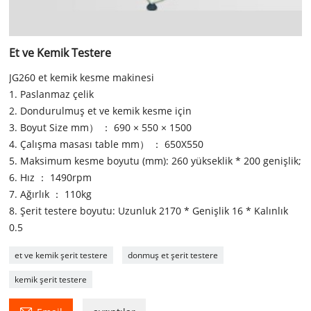
Et ve Kemik Testere
JG260 et kemik kesme makinesi
1. Paslanmaz çelik
2. Dondurulmuş et ve kemik kesme için
3. Boyut Size mm） ： 690 × 550 × 1500
4. Çalışma masası table mm） ： 650X550
5. Maksimum kesme boyutu (mm): 260 yükseklik * 200 genişlik;
6. Hız ： 1490rpm
7. Ağırlık ： 110kg
8. Şerit testere boyutu: Uzunluk 2170 * Genişlik 16 * Kalınlık
0.5
et ve kemik şerit testere
donmuş et şerit testere
kemik şerit testere
