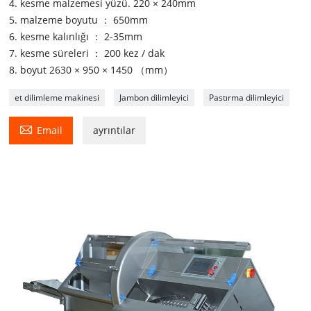
4. kesme malzemesi yüzü. 220 × 240mm
5. malzeme boyutu ： 650mm
6. kesme kalınlığı ： 2-35mm
7. kesme süreleri ： 200 kez / dak
8. boyut 2630 × 950 × 1450 （mm）
et dilimleme makinesi
Jambon dilimleyici
Pastırma dilimleyici

Email
ayrıntılar