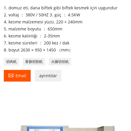
1. domuz eti, dana biftek gibi biftek kesmek için uygundur
2. voltaj ： 380V / 50HZ 3. güç ： 4.5KW
4. kesme malzemesi yüzü. 220 × 240mm
5. malzeme boyutu ： 650mm
6. kesme kalınlığı ： 2-35mm
7. kesme süreleri ： 200 kez / dak
8. boyut 2630 × 950 × 1450 （mm）
切肉机
香肠切割机
火腿切丝机

Email
ayrıntılar