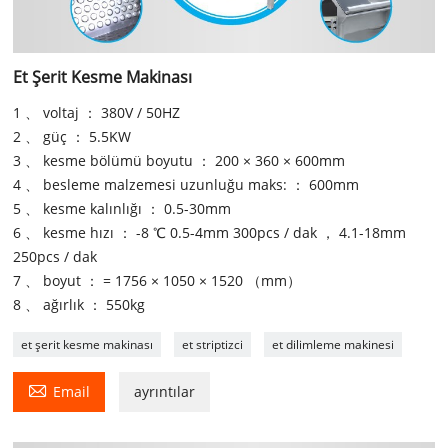
Et Şerit Kesme Makinası
1 、 voltaj ： 380V / 50HZ
2 、 güç ： 5.5KW
3 、 kesme bölümü boyutu ： 200 × 360 × 600mm
4 、 besleme malzemesi uzunluğu maks: ： 600mm
5 、 kesme kalınlığı ： 0.5-30mm
6 、 kesme hızı ： -8 ℃ 0.5-4mm 300pcs / dak ， 4.1-18mm
250pcs / dak
7 、 boyut ： = 1756 × 1050 × 1520 （mm）
8 、 ağırlık ： 550kg
et şerit kesme makinası
et striptizci
et dilimleme makinesi

Email
ayrıntılar