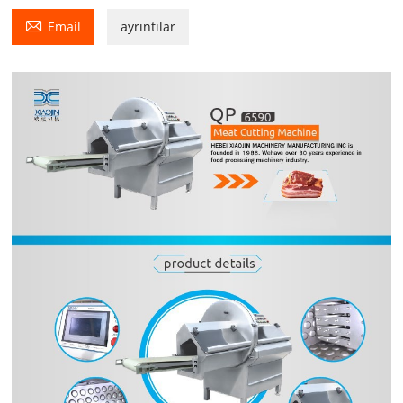

Email
ayrıntılar