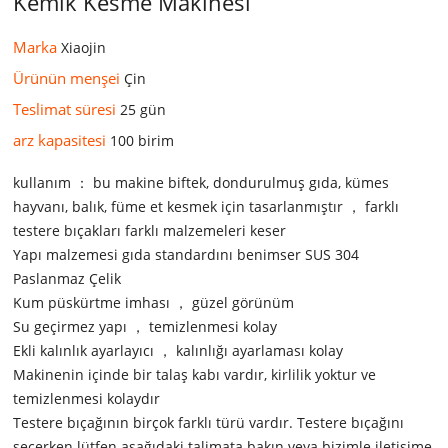
Kemik Kesme Makinesi
Marka
Xiaojin
Ürünün menşei
Çin
Teslimat süresi
25 gün
arz kapasitesi
100 birim
kullanım ： bu makine biftek, dondurulmuş gıda, kümes
hayvanı, balık, füme et kesmek için tasarlanmıştır ， farklı
testere bıçakları farklı malzemeleri keser
Yapı malzemesi gıda standardını benimser SUS 304
Paslanmaz Çelik
Kum püskürtme imhası ， güzel görünüm
Su geçirmez yapı ， temizlenmesi kolay
Ekli kalınlık ayarlayıcı ， kalınlığı ayarlaması kolay
Makinenin içinde bir talaş kabı vardır, kirlilik yoktur ve
temizlenmesi kolaydır
Testere bıçağının birçok farklı türü vardır. Testere bıçağını
seçerken lütfen aşağıdaki talimata bakın veya bizimle iletişime