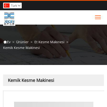
Türk

Tog
>
Ürünler
>
Et Kesme Makinesi
>
Ev

Kemik Kesme Makinesi
Kemik Kesme Makinesi