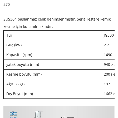
270
SUS304 paslanmaz çelik benimsenmiştir. Şerit Testere kemik
kesme için kullanılmaktadır.
Tür
JG300
Güç (kW)
2.2
Kapasite (rpm)
1490
yatak boyutu (mm)
940 × 5
Kesme boyutu (mm)
200 (
en
Ağırlık (kg)
197
Dış Boyut (mm)
1662 × 