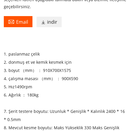
geçebilirsiniz.

Email
indir

1. paslanmaz çelik
2. donmuş et ve kemik kesmek için
3. boyut （mm） ： 910X700X1575
4. çalışma masası （mm） ： 900X590
5. Hız1490rpm
6. Ağırlık ： 180kg
7. Şerit testere boyutu: Uzunluk * Genişlik * Kalınlık 2400 * 16
* 0.5mm
8. Mevcut kesme boyutu: Maks Yükseklik 330 Maks Genişlik