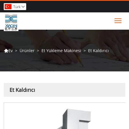
Türk

Tog
>
Ürünler
>
Et Yükleme Makinesi
>
Et Kaldırıcı
Ev

Et Kaldırıcı