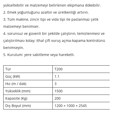
yükseltebilir ve malzemeyi belirlenen ekipmana dökebilir.
2. Emek yoğunluğunu azaltın ve üretkenliği artırın.
3. Tüm makine, zincir tipi ve vida tipi ile paslanmaz çelik
malzemeyi benimser.
4. sorunsuz ve güvenli bir şekilde çalıştırın, temizlenmesi ve
çalıştırılması kolay; ithal çift vuruş açma-kapama kontrolünü
benimseyin.
5. Kurulum: yere sabitleme veya hareketli.
Tür
T200
Güç (kW)
1.1
Hız (m / dak)
3
Yükseklik (mm)
1500
Kapasite (Kg)
200
Dış Boyut (mm)
1200 × 1000 × 2545