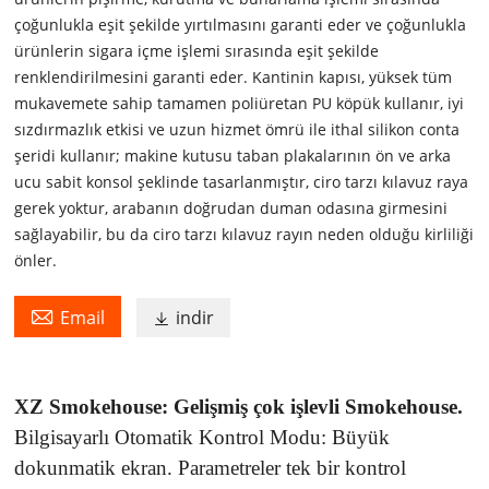
çoğunlukla eşit şekilde yırtılmasını garanti eder ve çoğunlukla
ürünlerin sigara içme işlemi sırasında eşit şekilde
renklendirilmesini garanti eder. Kantinin kapısı, yüksek tüm
mukavemete sahip tamamen poliüretan PU köpük kullanır, iyi
sızdırmazlık etkisi ve uzun hizmet ömrü ile ithal silikon conta
şeridi kullanır; makine kutusu taban plakalarının ön ve arka
ucu sabit konsol şeklinde tasarlanmıştır, ciro tarzı kılavuz raya
gerek yoktur, arabanın doğrudan duman odasına girmesini
sağlayabilir, bu da ciro tarzı kılavuz rayın neden olduğu kirliliği
önler.

Email
indir

XZ Smokehouse: Gelişmiş çok işlevli Smokehouse.
Bilgisayarlı Otomatik Kontrol Modu: Büyük
dokunmatik ekran. Parametreler tek bir kontrol