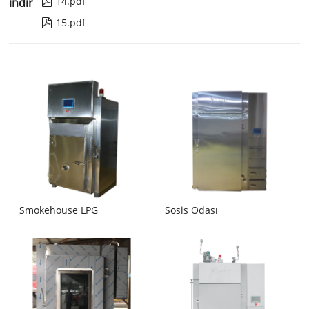
14.pdf
indir

15.pdf

Smokehouse LPG
Sosis Odası