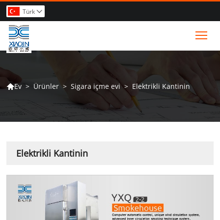
Türk

Tog
>
Ürünler
>
Sigara içme evi
>
Elektrikli Kantinin
Ev

Elektrikli Kantinin