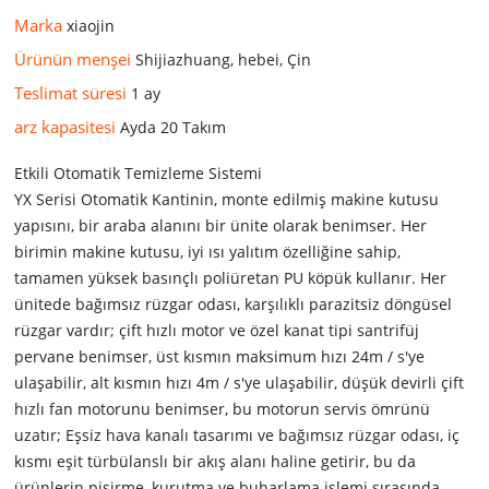
Marka
xiaojin
Ürünün menşei
Shijiazhuang, hebei, Çin
Teslimat süresi
1 ay
arz kapasitesi
Ayda 20 Takım
Etkili Otomatik Temizleme Sistemi
YX Serisi Otomatik Kantinin, monte edilmiş makine kutusu
yapısını, bir araba alanını bir ünite olarak benimser. Her
birimin makine kutusu, iyi ısı yalıtım özelliğine sahip,
tamamen yüksek basınçlı poliüretan PU köpük kullanır. Her
ünitede bağımsız rüzgar odası, karşılıklı parazitsiz döngüsel
rüzgar vardır; çift ​​hızlı motor ve özel kanat tipi santrifüj
pervane benimser, üst kısmın maksimum hızı 24m / s'ye
ulaşabilir, alt kısmın hızı 4m / s'ye ulaşabilir, düşük devirli çift
hızlı fan motorunu benimser, bu motorun servis ömrünü
uzatır; Eşsiz hava kanalı tasarımı ve bağımsız rüzgar odası, iç
kısmı eşit türbülanslı bir akış alanı haline getirir, bu da
ürünlerin pişirme, kurutma ve buharlama işlemi sırasında