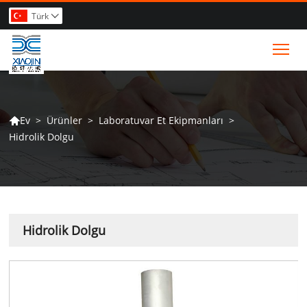
Türk

Tog
>
Ürünler
>
Laboratuvar Et Ekipmanları
>
Ev

Hidrolik Dolgu
Hidrolik Dolgu