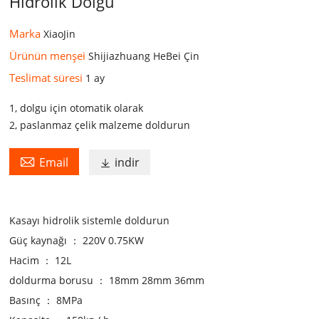
Hidrolik Dolgu
Marka
XiaoJin
Ürünün menşei
Shijiazhuang HeBei Çin
Teslimat süresi
1 ay
1, dolgu için otomatik olarak
2, paslanmaz çelik malzeme doldurun

Email
indir

Kasayı hidrolik sistemle doldurun
Güç kaynağı ： 220V 0.75KW
Hacim ： 12L
doldurma borusu ： 18mm 28mm 36mm
Basınç ： 8MPa