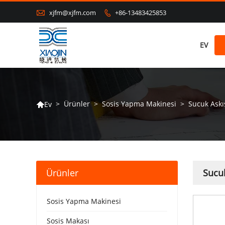

xjfm@xjfm.com
+86-13483425853

EV
>
Ürünler
>
Sosis Yapma Makinesi
>
Sucuk Askı
Ev

Ürünler
Sucuk
Sosis Yapma Makinesi
Sosis Makası