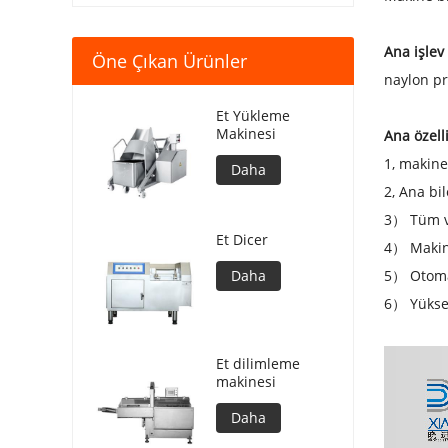
Ana işlev
Öne Çıkan Ürünler
naylon pr
Et Yükleme
Makinesi
Ana özell
1, makine
Daha
2, Ana bi
3） Tüm ve
Et Dicer
4） Makine
Daha
5） Otomat
6） Yüksek
Et dilimleme
makinesi
Daha