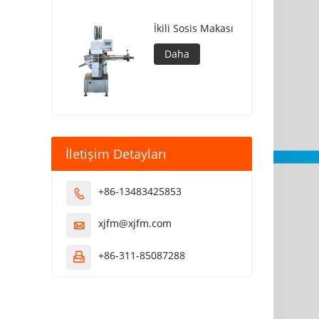
İkili Sosis Makası
Daha
İletişim Detayları
+86-13483425853

xjfm@xjfm.com

+86-311-85087288
