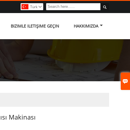

Türk

BIZIMLE ILETIŞIME GEÇIN
HAKKIMIZDA

ısı Makinası