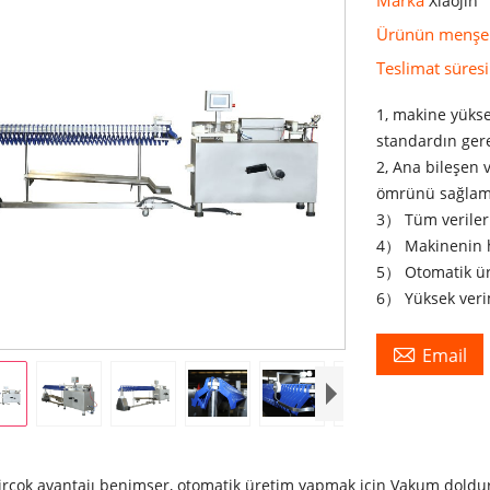
Xiaojin
Ürünün menşe
Teslimat süres
1, makine yükse
standardın gere
2, Ana bileşen 
ömrünü sağlama
3） Tüm veriler 
4） Makinenin h
5） Otomatik ür
6） Yüksek verim

Email
rçok avantajı benimser, otomatik üretim yapmak için Vakum dolduru