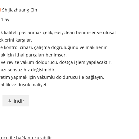
i
Shijiazhuang Çin
i
1 ay
k kaliteli paslanmaz çelik, easyclean benimser ve ulusal
klerini karşılar.
ve kontrol cihazı, çalışma doğruluğunu ve makinenin
k için ithal parçaları benimser.
ve revize vakum doldurucu, dostça işlem yapılacaktır.
ızı sonsuz hız değişimidir.
etim yapmak için vakumlu doldurucu ile bağlayın.
lilik ve düşük maliyet.
indir

cu ile bağlantı kurabilir.