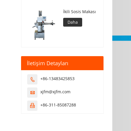
İkili Sosis Makası
Daha
İletişim Detayları
+86-13483425853

xjfm@xjfm.com

+86-311-85087288
