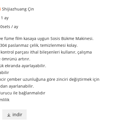
i
Shijiazhuang Çin
i
1 ay
0sets / ay
ve füme film kasaya uygun Sosis Bükme Makinesi.
304 paslanmaz çelik, temizlenmesi kolay.
kontrol parçası ithal bileşenleri kullanır, çalışma
e ömrünü artırır.
ük ekranda ayarlayabilir.
bilir
cir çember uzunluğuna göre zinciri değiştirmek için
ndan ayarlanabilir.
durucu ile bağlanmalıdır
lilik
indir
