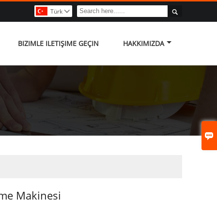

Türk

BIZIMLE ILETIŞIME GEÇIN
HAKKIMIZDA

me Makinesi