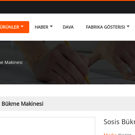
ÜRÜNLER
HABER
DAVA
FABRIKA GÖSTERISI
me Makinesi
s Bükme Makinesi
Sosis Bük
Marka