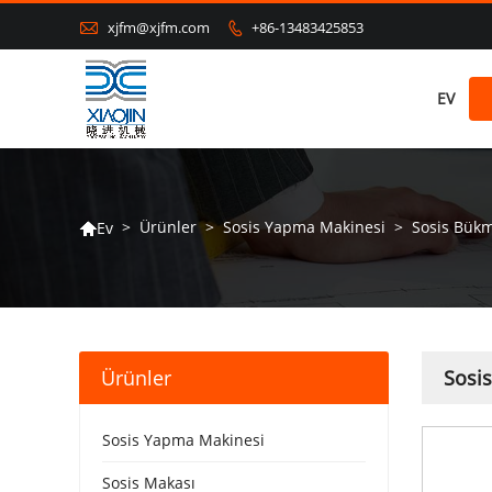

xjfm@xjfm.com
+86-13483425853

EV
>
Ürünler
>
Sosis Yapma Makinesi
>
Sosis Bük
Ev

Ürünler
Sosi
Sosis Yapma Makinesi
Sosis Makası