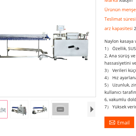
Xiaojin
Ürünün menşe
Teslimat süres
arz kapasitesi
2
Naylon kasaya 
1） Özellik, SUS
2, Ana sürüş ve 
hassasiyetini v
3） Verileri küç
4） Hız ayarlana
5） Uzunluk, zin
kullanıcı tarafı
6, vakumlu dol
7） Yüksek verim

Email