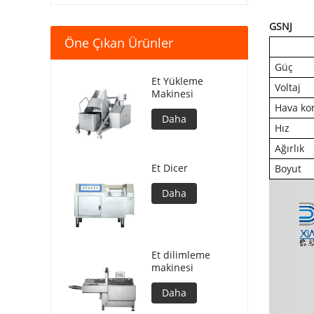
GSNJ
Öne Çıkan Ürünler
Güç
Et Yükleme
Voltaj
Makinesi
Hava ko
Daha
Hız
Ağırlık
Et Dicer
Boyut
Daha
Et dilimleme
makinesi
Daha